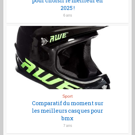
pour choisir le meilleur en
2025 !
6 ans
Sport
Comparatif du moment sur
les meilleurs casques pour
bmx
7 ans